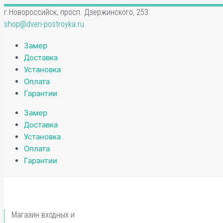
Перейти
Количество
г.Новороссийск, просп. Дзержинского, 253
к
товара
shop@dveri-postroyka.ru
содержимому
Ограничитель
напольный
Замер
Моrelli
Доставка
DS1
Установка
BL
Оплата
черный
Гарантии
Замер
Доставка
Установка
Оплата
Гарантии
Магазин входных и