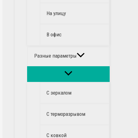
На улицу
В офис
Разные параметры
С зеркалом
С терморазрывом
С ковкой