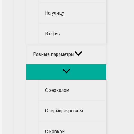
На улицу
В офис
Разные параметры
С зеркалом
С терморазрывом
С ковкой