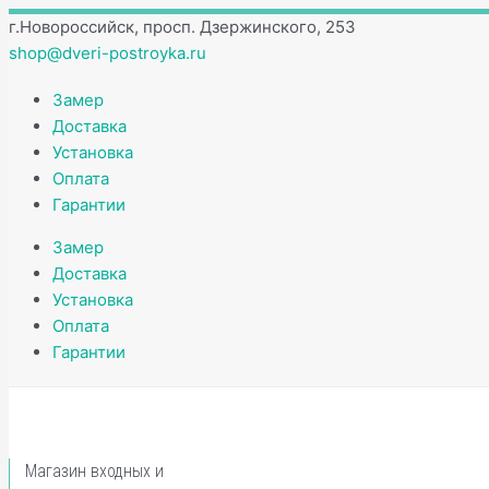
Перейти
Количество
г.Новороссийск, просп. Дзержинского, 253
к
товара
shop@dveri-postroyka.ru
содержимому
Накладка
под
Замер
цилиндр
Доставка
PUERTO
Установка
на
Оплата
круглом
Гарантии
основании
Замер
РЕЗНАЯ
Доставка
ET
Установка
AL
Оплата
17
Гарантии
CF
кофе
Магазин входных и