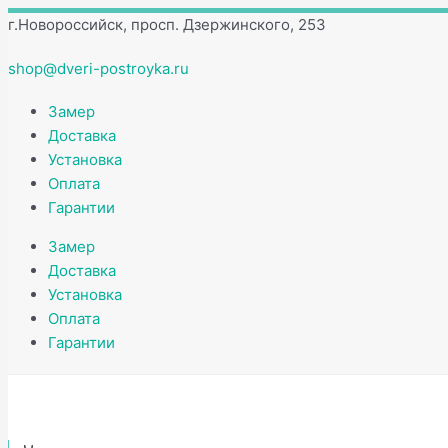
Перейти
Количество
г.Новороссийск, просп. Дзержинского, 253
к
товара
содержимому
Петля
shop@dveri-postroyka.ru
Medio
4*3*2,5
Замер
4BB
Доставка
CHP
Установка
ф/
Оплата
г
Гарантии
WP/GP
Замер
белый/
Доставка
золото
Установка
с
Оплата
короной
Гарантии