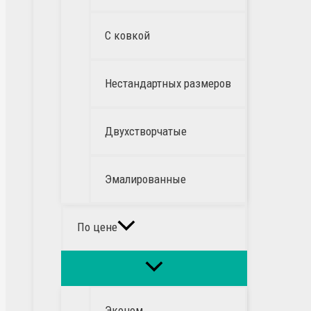
С ковкой
Нестандартных размеров
Двухстворчатые
Эмалированные
По цене
Эконом