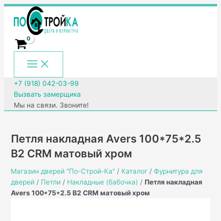
Main
Перейти
Количество
Menu
к
товара
содержимому
Петля
накладная
Avers
100*75*2.5
B2
CRM
+7 (918) 042-03-99
матовый
Вызвать замерщика
хром
Мы на связи. Звоните!
Петля накладная Avers 100*75*2.5
B2 CRM матовый хром
Магазин дверей "По-Строй-Ка"
/
Каталог
/
Фурнитура для
дверей
/
Петли
/
Накладные (бабочка)
/
Петля накладная
Avers 100*75*2.5 B2 CRM матовый хром