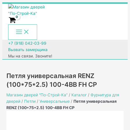
Main
Перейти
Количество
Menu
к
товара
содержимому
Петля
универсальная
RENZ
(100*75*2.5)
100-
+7 (918) 042-03-99
4BB
Вызвать замерщика
FH
Мы на связи. Звоните!
CP
Петля универсальная RENZ
(100*75*2.5) 100-4BB FH CP
Магазин дверей "По-Строй-Ка"
/
Каталог
/
Фурнитура для
дверей
/
Петли
/
Универсальные
/
Петля универсальная
RENZ (100*75*2.5) 100-4BB FH CP