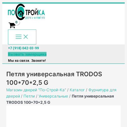
Main
Перейти
Количество
Menu
к
товара
содержимому
Петля
универсальная
TRODOS
100*70*2,5
G
+7 (918) 042-03-99
Вызвать замерщика
Мы на связи. Звоните!
Петля универсальная TRODOS
100*70*2,5 G
Магазин дверей "По-Строй-Ка"
/
Каталог
/
Фурнитура для
дверей
/
Петли
/
Универсальные
/
Петля универсальная
TRODOS 100*70*2,5 G