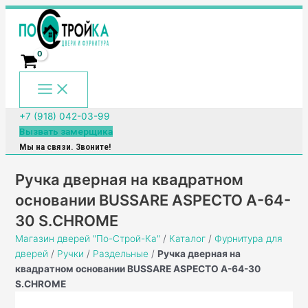
Main
Перейти
Количество
Menu
к
товара
содержимому
Ручка
дверная
на
квадратном
основании
BUSSARE
+7 (918) 042-03-99
ASPECTO
Вызвать замерщика
A-
Мы на связи. Звоните!
64-
30
Ручка дверная на квадратном
S.CHROME
основании BUSSARE ASPECTO A-64-
30 S.CHROME
Магазин дверей "По-Строй-Ка"
/
Каталог
/
Фурнитура для
дверей
/
Ручки
/
Раздельные
/
Ручка дверная на
квадратном основании BUSSARE ASPECTO A-64-30
S.CHROME