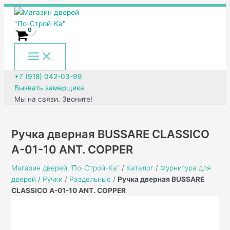
Main
Перейти
Количество
Menu
к
товара
содержимому
Ручка
дверная
BUSSARE
CLASSICO
А-01-
+7 (918) 042-03-99
10
Вызвать замерщика
ANT.
Мы на связи. Звоните!
COPPER
Ручка дверная BUSSARE CLASSICO
А-01-10 ANT. COPPER
Магазин дверей "По-Строй-Ка"
/
Каталог
/
Фурнитура для
дверей
/
Ручки
/
Раздельные
/
Ручка дверная BUSSARE
CLASSICO А-01-10 ANT. COPPER