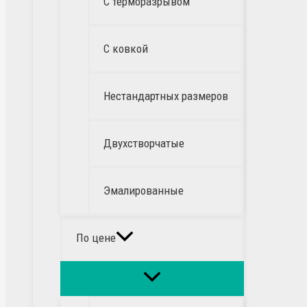
С терморазрывом
С ковкой
Нестандартных размеров
Двухстворчатые
Эмалированные
По цене