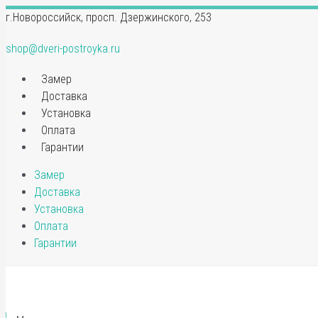
Перейти
Количество
г.Новороссийск, просп. Дзержинского, 253
к
товара
содержимому
Ручка
shop@dveri-postroyka.ru
дверная
PALIDORE
Замер
на
Доставка
круглом
Установка
основании
Оплата
R
Гарантии
SB
Замер
матовое
Доставка
золото
Установка
Оплата
Гарантии