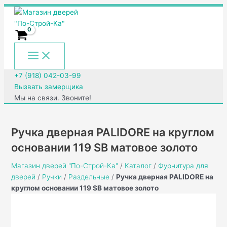
Main
Перейти
Количество
Menu
к
товара
содержимому
Ручка
дверная
PALIDORE
на
круглом
+7 (918) 042-03-99
основании
Вызвать замерщика
119
Мы на связи. Звоните!
SB
матовое
золото
Ручка дверная PALIDORE на круглом
основании 119 SB матовое золото
Магазин дверей "По-Строй-Ка"
/
Каталог
/
Фурнитура для
дверей
/
Ручки
/
Раздельные
/
Ручка дверная PALIDORE на
круглом основании 119 SB матовое золото