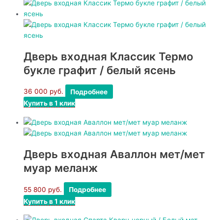
Дверь входная Классик Термо
букле графит / белый ясень
36 000
руб.
Подробнее
Купить в 1 клик
Дверь входная Аваллон мет/мет
муар меланж
55 800
руб.
Подробнее
Купить в 1 клик