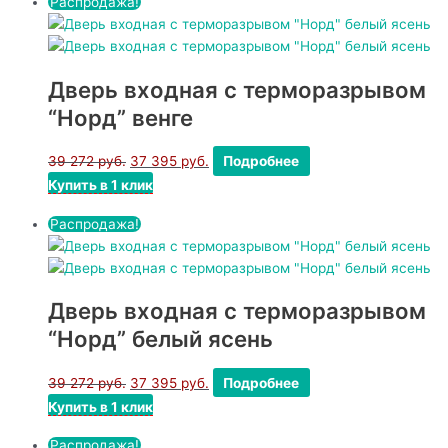
Распродажа!
Дверь входная с терморазрывом
“Норд” венге
39 272
руб.
37 395
руб.
Подробнее
Купить в 1 клик
Распродажа!
Дверь входная с терморазрывом
“Норд” белый ясень
39 272
руб.
37 395
руб.
Подробнее
Купить в 1 клик
Распродажа!