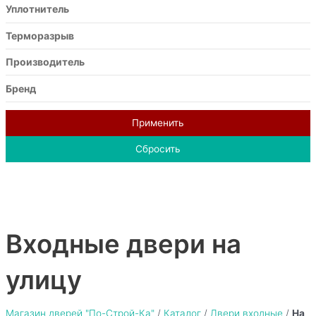
Уплотнитель
Терморазрыв
Производитель
Бренд
Применить
Сбросить
Входные двери на
улицу
Магазин дверей "По-Строй-Ка"
/
Каталог
/
Двери входные
/
На