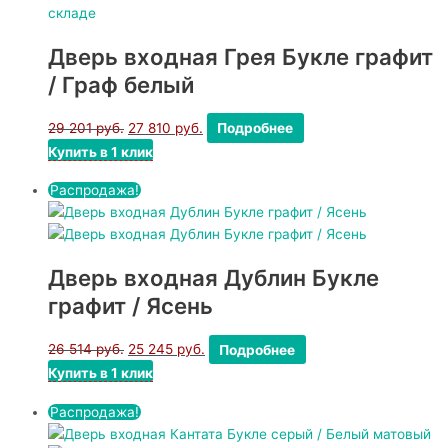
складе
Дверь входная Грея Букле графит
/ Граф белый
29 201
руб.
27 810
руб.
Подробнее
Купить в 1 клик
Распродажа!
Дверь входная Дублин Букле
графит / Ясень
26 514
руб.
25 245
руб.
Подробнее
Купить в 1 клик
Распродажа!