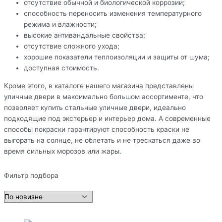
отсутствие обычной и биологической коррозии;
способность переносить изменения температурного
режима и влажности;
высокие антивандальные свойства;
отсутствие сложного ухода;
хорошие показатели теплоизоляции и защиты от шума;
доступная стоимость.
Кроме этого, в каталоге нашего магазина представлены
уличные двери в максимально большом ассортименте, что
позволяет купить стальные уличные двери, идеально
подходящие под экстерьер и интерьер дома. А современные
способы покраски гарантируют способность краски не
выгорать на солнце, не облетать и не трескаться даже во
время сильных морозов или жары.
Фильтр подбора