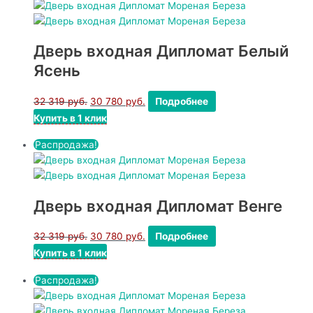
Дверь входная Дипломат Белый
Ясень
32 319
руб.
30 780
руб.
Подробнее
Купить в 1 клик
Распродажа!
Дверь входная Дипломат Венге
32 319
руб.
30 780
руб.
Подробнее
Купить в 1 клик
Распродажа!