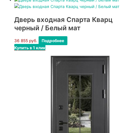
Дверь входная Спарта Кварц
черный / Белый мат
36 855
руб.
Подробнее
Купить в 1 клик