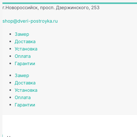
Перейти
Количество
Этот
г.Новороссийск, просп. Дзержинского, 253
к
товара
товар
содержимому
Дверь
имеет
shop@dveri-postroyka.ru
противопожарная
несколько
ДПМ
вариаций.
Замер
-
Опции
Доставка
01
можно
Установка
EI60
выбрать
Оплата
на
Гарантии
странице
Замер
товара.
Доставка
Установка
Оплата
Гарантии