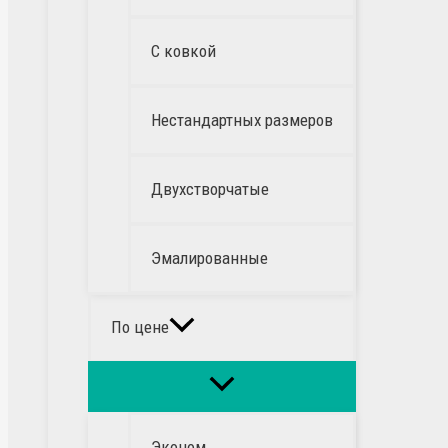
С ковкой
Нестандартных размеров
Двухстворчатые
Эмалированные
По цене
Эконом