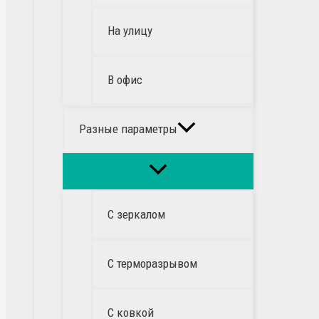
На улицу
В офис
Разные параметры
С зеркалом
С терморазрывом
С ковкой