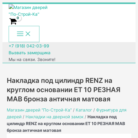
Main
Перейти
Количество
Menu
к
товара
содержимому
Накладка
под
цилиндр
RENZ
на
+7 (918) 042-03-99
круглом
Вызвать замерщика
основании
Мы на связи. Звоните!
ET
10
РЕЗНАЯ
Накладка под цилиндр RENZ на
MАВ
круглом основании ET 10 РЕЗНАЯ
бронза
MАВ бронза античная матовая
античная
матовая
Магазин дверей "По-Строй-Ка"
/
Каталог
/
Фурнитура для
дверей
/
Накладки на дверной замок
/
Накладка под
цилиндр RENZ на круглом основании ET 10 РЕЗНАЯ MАВ
бронза античная матовая