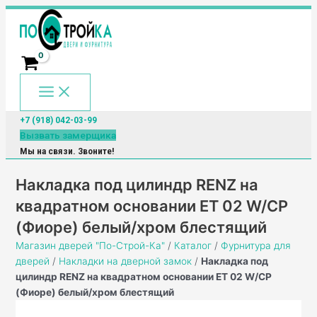
Main
Перейти
Количество
Menu
к
товара
содержимому
Накладка
под
цилиндр
RENZ
на
квадратном
+7 (918) 042-03-99
основании
Вызвать замерщика
ET
Мы на связи. Звоните!
02
W/CP
Накладка под цилиндр RENZ на
(Фиоре)
квадратном основании ET 02 W/CP
белый/
(Фиоре) белый/хром блестящий
хром
блестящий
Магазин дверей "По-Строй-Ка"
/
Каталог
/
Фурнитура для
дверей
/
Накладки на дверной замок
/
Накладка под
цилиндр RENZ на квадратном основании ET 02 W/CP
(Фиоре) белый/хром блестящий