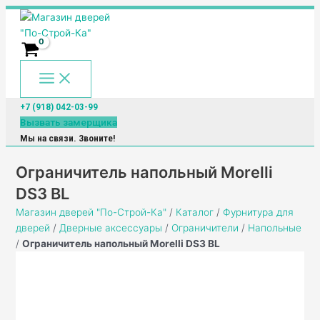
Main
Перейти
Количество
Menu
к
товара
содержимому
Ограничитель
напольный
Morelli
DS3
BL
+7 (918) 042-03-99
Вызвать замерщика
Мы на связи. Звоните!
Ограничитель напольный Morelli
DS3 BL
Магазин дверей "По-Строй-Ка"
/
Каталог
/
Фурнитура для
дверей
/
Дверные аксессуары
/
Ограничители
/
Напольные
/
Ограничитель напольный Morelli DS3 BL