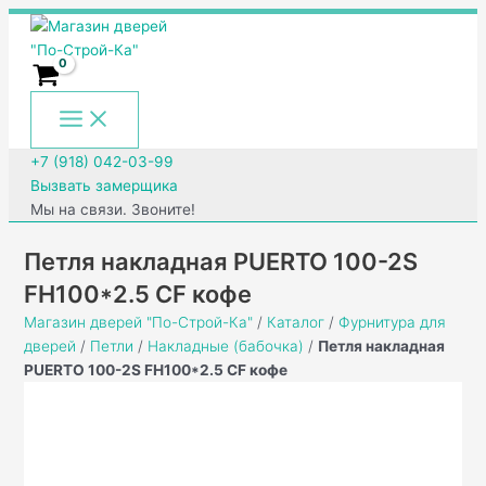
Main
Перейти
Количество
Menu
к
товара
содержимому
Петля
накладная
PUERTO
100-
2S
+7 (918) 042-03-99
FH100*2.5
Вызвать замерщика
CF
Мы на связи. Звоните!
кофе
Петля накладная PUERTO 100-2S
FH100*2.5 CF кофе
Магазин дверей "По-Строй-Ка"
/
Каталог
/
Фурнитура для
дверей
/
Петли
/
Накладные (бабочка)
/
Петля накладная
PUERTO 100-2S FH100*2.5 CF кофе