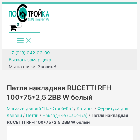
Main
Перейти
Количество
Menu
к
товара
содержимому
Петля
накладная
RUCETTI
RFH
100*75*2,5
2BB
+7 (918) 042-03-99
W
Вызвать замерщика
белый
Мы на связи. Звоните!
Петля накладная RUCETTI RFH
100*75*2,5 2BB W белый
Магазин дверей "По-Строй-Ка"
/
Каталог
/
Фурнитура для
дверей
/
Петли
/
Накладные (бабочка)
/
Петля накладная
RUCETTI RFH 100*75*2,5 2BB W белый