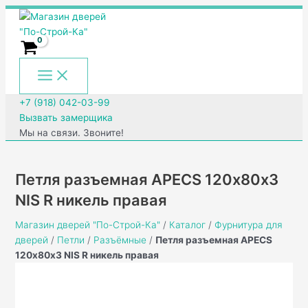
Main
Перейти
Количество
Menu
к
товара
содержимому
Петля
разъемная
APECS
120х80х3
NIS
+7 (918) 042-03-99
R
Вызвать замерщика
никель
Мы на связи. Звоните!
правая
Петля разъемная APECS 120х80х3
NIS R никель правая
Магазин дверей "По-Строй-Ка"
/
Каталог
/
Фурнитура для
дверей
/
Петли
/
Разъёмные
/
Петля разъемная APECS
120х80х3 NIS R никель правая