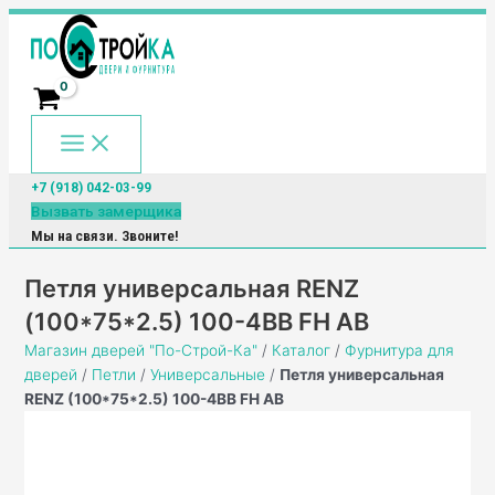
Main
Перейти
Количество
Menu
к
товара
содержимому
Петля
универсальная
RENZ
(100*75*2.5)
100-
4BB
+7 (918) 042-03-99
FH
Вызвать замерщика
AB
Мы на связи. Звоните!
Петля универсальная RENZ
(100*75*2.5) 100-4BB FH AB
Магазин дверей "По-Строй-Ка"
/
Каталог
/
Фурнитура для
дверей
/
Петли
/
Универсальные
/
Петля универсальная
RENZ (100*75*2.5) 100-4BB FH AB