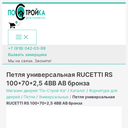
Main
Перейти
Количество
Menu
к
товара
содержимому
Петля
универсальная
RUCETTI
RS
100*70*2,5
4BB
+7 (918) 042-03-99
AB
Вызвать замерщика
бронза
Мы на связи. Звоните!
Петля универсальная RUCETTI RS
100*70*2,5 4BB AB бронза
Магазин дверей "По-Строй-Ка"
/
Каталог
/
Фурнитура для
дверей
/
Петли
/
Универсальные
/
Петля универсальная
RUCETTI RS 100*70*2,5 4BB AB бронза