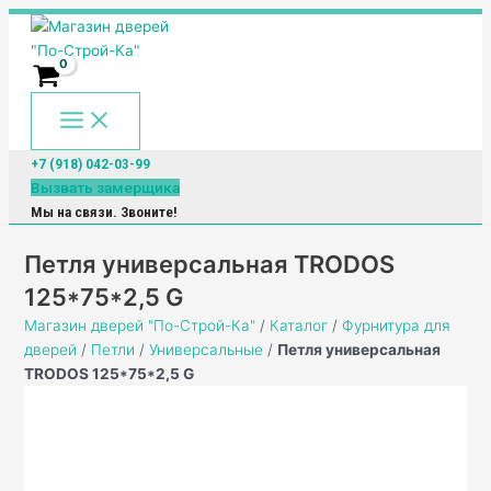
Main
Перейти
Количество
Menu
к
товара
содержимому
Петля
универсальная
TRODOS
125*75*2,5
G
+7 (918) 042-03-99
Вызвать замерщика
Мы на связи. Звоните!
Петля универсальная TRODOS
125*75*2,5 G
Магазин дверей "По-Строй-Ка"
/
Каталог
/
Фурнитура для
дверей
/
Петли
/
Универсальные
/
Петля универсальная
TRODOS 125*75*2,5 G