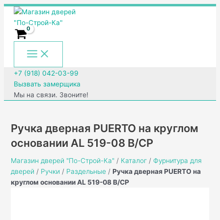
Main
Перейти
Количество
Menu
к
товара
содержимому
Ручка
дверная
PUERTO
на
круглом
+7 (918) 042-03-99
основании
Вызвать замерщика
AL
Мы на связи. Звоните!
519-
08
B/CP
Ручка дверная PUERTO на круглом
основании AL 519-08 B/CP
Магазин дверей "По-Строй-Ка"
/
Каталог
/
Фурнитура для
дверей
/
Ручки
/
Раздельные
/
Ручка дверная PUERTO на
круглом основании AL 519-08 B/CP