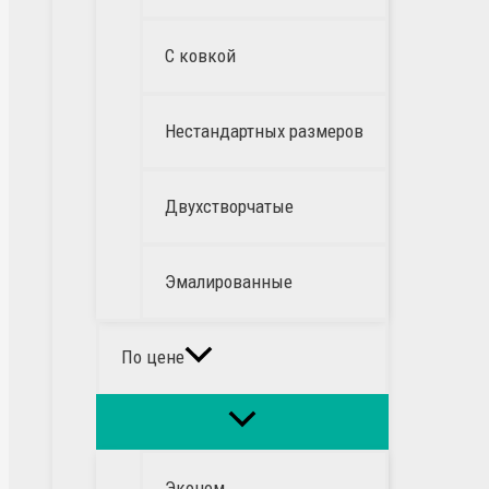
С ковкой
Нестандартных размеров
Двухстворчатые
Эмалированные
По цене
Эконом