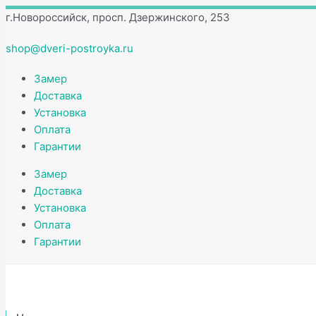
Перейти
Количество
г.Новороссийск, просп. Дзержинского, 253
к
товара
содержимому
Ручка
shop@dveri-postroyka.ru
дверная
RENZ
Замер
на
Доставка
квадратном
Установка
основании
Оплата
РИМ
Гарантии
DH
Замер
53-
Доставка
03
Установка
B
Оплата
Гарантии