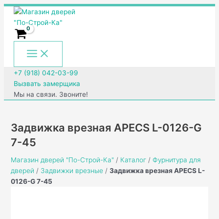
Main
Перейти
Количество
Menu
к
товара
содержимому
Задвижка
врезная
APECS
L-
0126-
+7 (918) 042-03-99
G
Вызвать замерщика
7-
Мы на связи. Звоните!
45
Задвижка врезная APECS L-0126-G
7-45
Магазин дверей "По-Строй-Ка"
/
Каталог
/
Фурнитура для
дверей
/
Задвижки врезные
/
Задвижка врезная APECS L-
0126-G 7-45