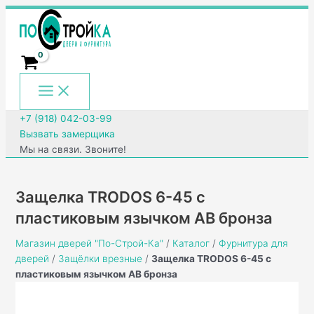
Main
Перейти
Количество
Menu
к
товара
содержимому
Защелка
TRODOS
6-
45
с
пластиковым
+7 (918) 042-03-99
язычком
Вызвать замерщика
AB
Мы на связи. Звоните!
бронза
Защелка TRODOS 6-45 с
пластиковым язычком AB бронза
Магазин дверей "По-Строй-Ка"
/
Каталог
/
Фурнитура для
дверей
/
Защёлки врезные
/
Защелка TRODOS 6-45 с
пластиковым язычком AB бронза