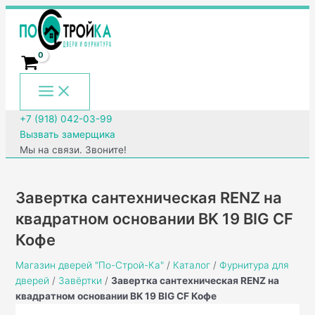
Main
Перейти
Количество
Menu
к
товара
содержимому
Завертка
сантехническая
RENZ
на
квадратном
основании
+7 (918) 042-03-99
BK
Вызвать замерщика
19
Мы на связи. Звоните!
BIG
CF
Кофе
Завертка сантехническая RENZ на
квадратном основании BK 19 BIG CF
Кофе
Магазин дверей "По-Строй-Ка"
/
Каталог
/
Фурнитура для
дверей
/
Завёртки
/
Завертка сантехническая RENZ на
квадратном основании BK 19 BIG CF Кофе